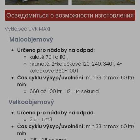
устройств
Детали
для
Осведомиться о возможности изготовления
электрической
проводки
Vyklápěč UVK MAXI
Детали
для
Maloobjemový
гидравлических
Určeno pro nádoby na odpad:
элементов
kulaté 70 l a 110 l,
Прочее
hranaté, 2-kolečkové 120, 240, 340 l, 4-
Шиномонтажная
kolečkové 660-1100 l
мастерская
Čas cyklu výsyp/uvolnění:
min.33 ltr max. 50 ltr/
min
Сервисное
660 až 1100 ltr - 12 - 14 sekund
обслуживание
Продажа
Velkoobjemový
Кoнтaкт
Určeno pro nádoby na odpad:
2.5 - 5m3
Čas cyklu výsyp/uvolnění:
min.33 ltr max. 50 ltr/
min