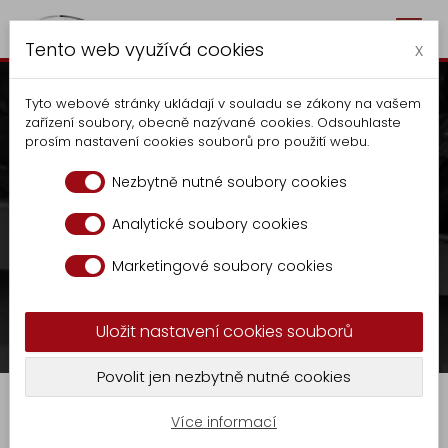
Togg
Autocentrum Kalčík
Tento web využívá cookies
navig
x
Tyto webové stránky ukládají v souladu se zákony na vašem
zařízení soubory, obecně nazývané cookies. Odsouhlaste
prosím nastavení cookies souborů pro použití webu.
Hřeben levý
Nezbytně nutné soubory cookies
V případě zájmu kontaktujte na tel.:
+420
Analytické soubory cookies
Autocentrum
606 070 686
nebo
Marketingové soubory cookies
Výroba
sklad.kalcik@seznam.cz
Vyklapěče
Uložit nastavení cookies souborů
Nástavba
KR
Prodej
Hřeben levý
Povolit jen nezbytně nutné cookies
-
GASTRO
9
Více informací
Zámečnická
Hřeben levý