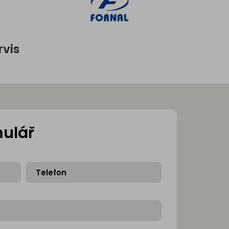
rvis
mulář