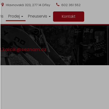
Hlavnovská 323, 277 14 Dřísy
602 361 552
is
Prodej
Pneuservis
Kontakt
d.kalcik@seznam.cz