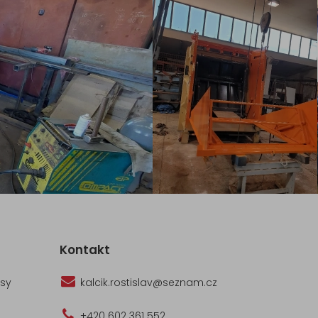
Kontakt
ísy
kalcik.rostislav@seznam.cz
+420 602 361 552