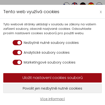
Tento web využívá cookies
x
Autocentrum
Výroba
Serv
Tyto webové stránky ukládají v souladu se zákony na vašem
zařízení soubory, obecně nazývané cookies. Odsouhlaste
Boční zábrana
prosím nastavení cookies souborů pro použití webu.
Nezbytně nutné soubory cookies
taktujte na tel.:
+420 606 070 686
nebo
skla
Analytické soubory cookies
Marketingové soubory cookies
Uložit nastavení cookies souborů
Povolit jen nezbytně nutné cookies
Více informací