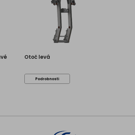
avé
Otoč levá
Podrobnosti