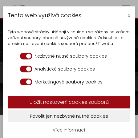
Togg
Autocentrum Kalčík
Tento web využívá cookies
navig
x
Tyto webové stránky ukládají v souladu se zákony na vašem
zařízení soubory, obecně nazývané cookies. Odsouhlaste
prosím nastavení cookies souborů pro použití webu.
Hřeben pravý
Nezbytně nutné soubory cookies
V případě zájmu kontaktujte na tel.:
+420
Analytické soubory cookies
Autocentrum
606 070 686
nebo
Marketingové soubory cookies
Výroba
sklad.kalcik@seznam.cz
Vyklapěče
Uložit nastavení cookies souborů
Nástavba
KR
Prodej
Hřeben pravý
Povolit jen nezbytně nutné cookies
-
GASTRO
9
Více informací
Zámečnická
Hřeben pravý