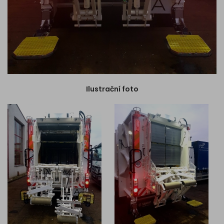
für
Elektroinstallation
Weiteres
Reifendienst
Service
Verkauf
Kontakt
Ilustrační foto