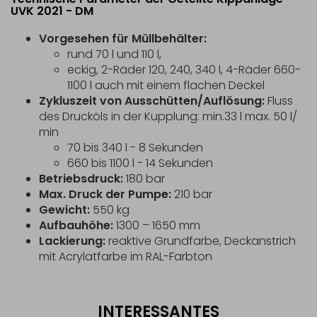
UVK 2021 - DM
Vorgesehen für Müllbehälter:
rund 70 l und 110 l,
eckig, 2-Räder 120, 240, 340 l, 4-Räder 660-
1100 l auch mit einem flachen Deckel
Zykluszeit von Ausschütten/Auflösung:
Fluss
des Drucköls in der Kupplung: min.33 l max. 50 l/
min
70 bis 340 l - 8 Sekunden
660 bis 1100 l - 14 Sekunden
Betriebsdruck:
180 bar
Max. Druck der Pumpe:
210 bar
Gewicht:
550 kg
Aufbauhöhe:
1300 – 1650 mm
Lackierung:
reaktive Grundfarbe, Deckanstrich
mit Acrylatfarbe im RAL-Farbton
INTERESSANTES