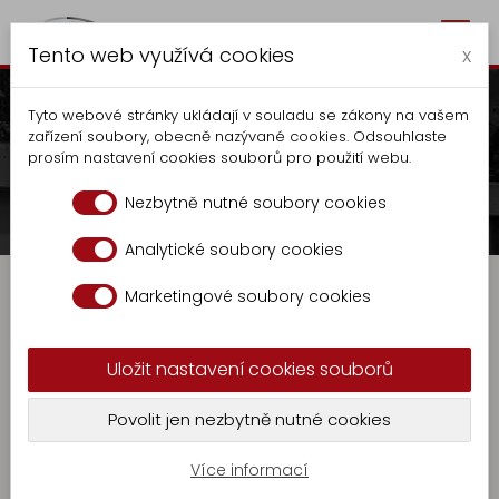
Togg
Autocentrum Kalčík
Tento web využívá cookies
navig
x
Tyto webové stránky ukládají v souladu se zákony na vašem
zařízení soubory, obecně nazývané cookies. Odsouhlaste
prosím nastavení cookies souborů pro použití webu.
Contact
Nezbytně nutné soubory cookies
Contact
Analytické soubory cookies
Autocentrum
Marketingové soubory cookies
Production
Tippers
Uložit nastavení cookies souborů
Extension
KR
Povolit jen nezbytně nutné cookies
-
GASTRO
9
Více informací
Locksmith