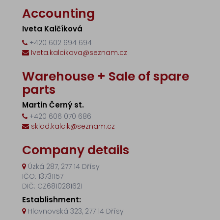
Accounting
Iveta Kalčíková
+420 602 694 694
Iveta.kalcikova@seznam.cz
Warehouse + Sale of spare
parts
Martin Černý st.
+420 606 070 686
sklad.kalcik@seznam.cz
Company details
Úzká 287, 277 14 Dřísy
IČO: 13731157
DIČ: CZ6810281621
Establishment:
Hlavnovská 323, 277 14 Dřísy