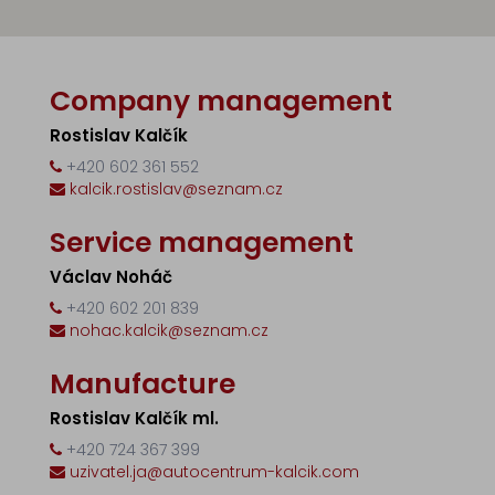
container
tippers
Parts
–
hydraulic
Company management
elements
Wiring
Rostislav Kalčík
parts
+420 602 361 552
Other
kalcik.rostislav@seznam.cz
Tyre
service
Service management
Václav Noháč
Service
+420 602 201 839
Sale
nohac.kalcik@seznam.cz
Contact
Manufacture
Rostislav Kalčík ml.
+420 724 367 399
uzivatel.ja@autocentrum-kalcik.com