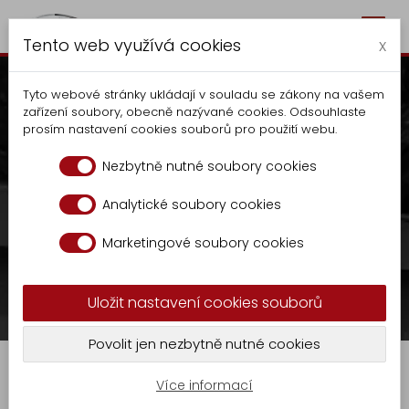
Togg
Autocentrum Kalčík
Tento web využívá cookies
navig
x
Tyto webové stránky ukládají v souladu se zákony na vašem
zařízení soubory, obecně nazývané cookies. Odsouhlaste
prosím nastavení cookies souborů pro použití webu.
Ostatní
Nezbytně nutné soubory cookies
V případě zájmu kontaktujte na tel.:
+420
Analytické soubory cookies
Autocentrum
606 070 686
nebo
Marketingové soubory cookies
Výroba
sklad.kalcik@seznam.cz
Vyklapěče
Uložit nastavení cookies souborů
Nástavba
KR
Prodej
Ostatní
Povolit jen nezbytně nutné cookies
-
GASTRO
9
Více informací
Zámečnická
Díly pro nástavby na svoz T.K.O.