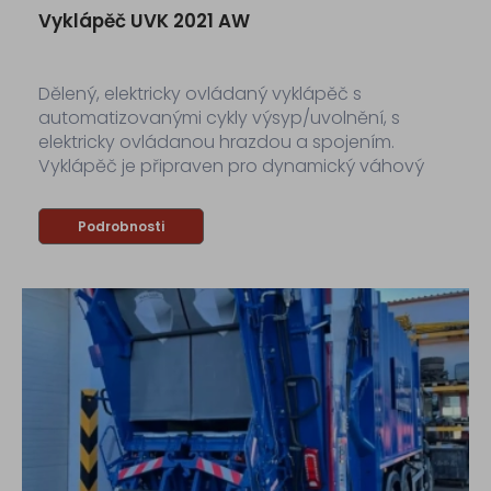
Vyklápěč UVK 2021 AW
Dělený, elektricky ovládaný vyklápěč s
automatizovanými cykly výsyp/uvolnění, s
elektricky ovládanou hrazdou a spojením.
Vyklápěč je připraven pro dynamický váhový
systém s identifikací dle CleAnOpen .
Podrobnosti