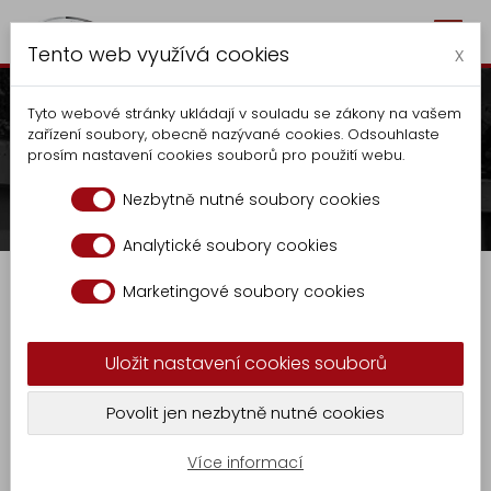
Togg
Autocentrum Kalčík
Tento web využívá cookies
navig
x
Tyto webové stránky ukládají v souladu se zákony na vašem
zařízení soubory, obecně nazývané cookies. Odsouhlaste
prosím nastavení cookies souborů pro použití webu.
Vyklápěč UVK 2021 - DM
Nezbytně nutné soubory cookies
Výroba
Vyklapěče
Vyklápěč UVK 2021 - DM
Analytické soubory cookies
Autocentrum
Marketingové soubory cookies
Výroba
Vyklápěč UVK 2021 - DM
Vyklapěče
Uložit nastavení cookies souborů
Nástavba
Dělený vyklapěč s manuálním ovládáním
KR
Povolit jen nezbytně nutné cookies
-
pákového rozvaděče, manuálně ovládanou
GASTRO
hrazdou a spojením.
9
Více informací
Zámečnická