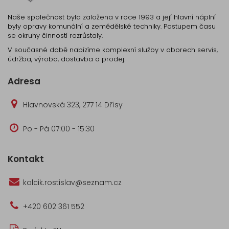
Naše společnost byla založena v roce 1993 a její hlavní náplní
byly opravy komunální a zemědělské techniky. Postupem času
se okruhy činností rozrůstaly.
V současné době nabízíme komplexní služby v oborech servis,
údržba, výroba, dostavba a prodej.
Adresa
Hlavnovská 323, 277 14 Dřísy
Po - Pá 07:00 - 15:30
Kontakt
kalcik.rostislav@seznam.cz
+420 602 361 552