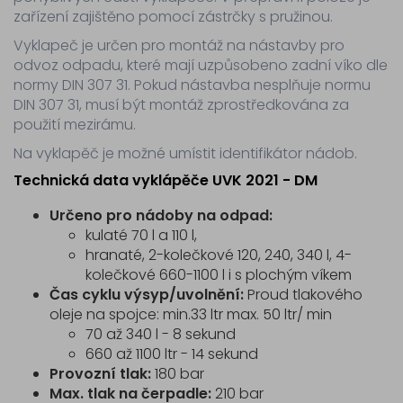
zařízení zajištěno pomocí zástrčky s pružinou.
Vyklapeč je určen pro montáž na nástavby pro
odvoz odpadu, které mají uzpůsobeno zadní víko dle
normy DIN 307 31. Pokud nástavba nesplňuje normu
DIN 307 31, musí být montáž zprostředkována za
použití mezirámu.
Na vyklapěč je možné umístit identifikátor nádob.
Technická data vyklápěče UVK 2021 - DM
Určeno pro nádoby na odpad:
kulaté 70 l a 110 l,
hranaté, 2-kolečkové 120, 240, 340 l, 4-
kolečkové 660-1100 l i s plochým víkem
Čas cyklu výsyp/uvolnění:
Proud tlakového
oleje na spojce: min.33 ltr max. 50 ltr/ min
70 až 340 l - 8 sekund
660 až 1100 ltr - 14 sekund
Provozní tlak:
180 bar
Max. tlak na čerpadle:
210 bar