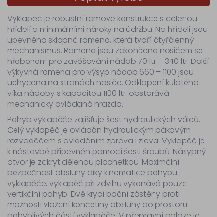
Vyklapěč je robustní rámové konstrukce s dělenou
hřídelí a minimálními nároky na údržbu. Na hřídeli jsou
upevněna sklopná ramena, která tvoří čtyřčlenný
mechanismus. Ramena jsou zakončena nosičem se
hřebenem pro zavěšování nádob 70 ltr – 340 ltr. Další
výkyvná ramena pro výsyp nádob 660 – 1100 jsou
uchycena na stranách nosiče. Odklopení kulatého
víka nádoby s kapacitou 1100 ltr. obstarává
mechanicky ovládaná hrazda.
Pohyb vyklapěče zajišťuje šest hydraulických válců.
Celý vyklapěč je ovládán hydraulickým pákovým
rozvaděčem s ovládáním zprava i zleva. Vyklapěč je
k nástavbě připevněn pomocí šesti šroubů. Násypný
otvor je zakryt dělenou plachetkou. Maximální
bezpečnost obsluhy díky kinematice pohybu
vyklapěče, vyklapěč při zdvihu vykonává pouze
vertikální pohyb. Dvě krycí boční zástěny proti
možnosti vložení končetiny obsluhy do prostoru
pohyblivých částí vyklapěče. V přepravní poloze je