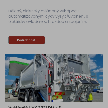
Dělený, elektricky ovládaný vyklápeč s
automatizovanými cykly výsyp/uvolnění, s
elektricky ovládanou hrazdou a spojením.
Podrobnosti
Vyklápěč UVK 2021 DM - E