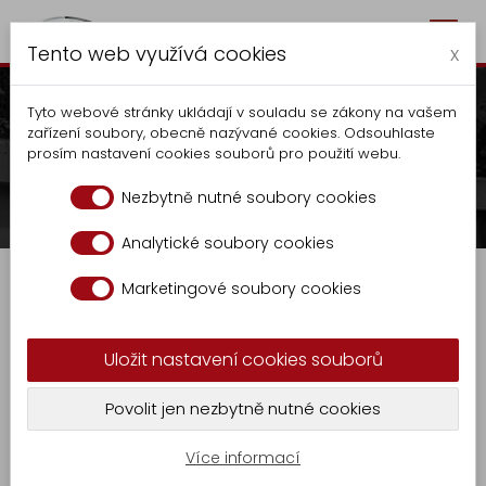
Togg
Autocentrum Kalčík
Tento web využívá cookies
navig
x
Tyto webové stránky ukládají v souladu se zákony na vašem
zařízení soubory, obecně nazývané cookies. Odsouhlaste
prosím nastavení cookies souborů pro použití webu.
Cerrajería metálica
Nezbytně nutné soubory cookies
Cerrajería metálica
Analytické soubory cookies
Autocentrum
Marketingové soubory cookies
Fabricación
Fabricamos elementos metálicos
Elevadores
según documentación técnica
Uložit nastavení cookies souborů
de
facilitada o nuestro propio
contenedores
proyecto.
Povolit jen nezbytně nutné cookies
Cerrajería
metálica
Fabricación
Více informací
de
Cancelas, barandillas, escaleras, maquinaria