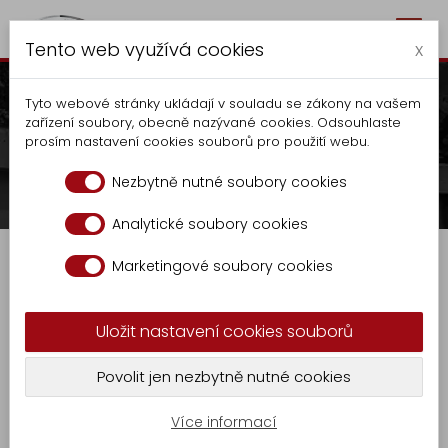
Togg
Autocentrum Kalčík
Tento web využívá cookies
navig
x
Tyto webové stránky ukládají v souladu se zákony na vašem
zařízení soubory, obecně nazývané cookies. Odsouhlaste
prosím nastavení cookies souborů pro použití webu.
Extension KR - GASTRO 9
Nezbytně nutné soubory cookies
Extension KR - GASTRO 9
Analytické soubory cookies
Autocentrum
Marketingové soubory cookies
Production
Extension for kitchen waste
Tippers
collection KR-GASTRO 9
Uložit nastavení cookies souborů
Extension
KR
Povolit jen nezbytně nutné cookies
-
GASTRO
9
Více informací
Locksmith