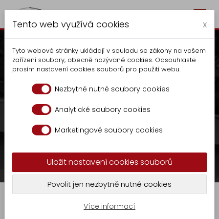
Togg
Autocentrum Kalčík
Tento web využívá cookies
navig
x
Tyto webové stránky ukládají v souladu se zákony na vašem
zařízení soubory, obecně nazývané cookies. Odsouhlaste
prosím nastavení cookies souborů pro použití webu.
Parts – hydraulic elements
Nezbytně nutné soubory cookies
V případě zájmu kontaktujte na tel.:
+420
Analytické soubory cookies
Autocentrum
606 070 686
nebo
Marketingové soubory cookies
Production
sklad.kalcik@seznam.cz
Tippers
Uložit nastavení cookies souborů
Extension
KR
Sale
Parts – hydraulic elements
Povolit jen nezbytně nutné cookies
-
GASTRO
9
Více informací
Locksmith
Spare parts for municipal waste collection